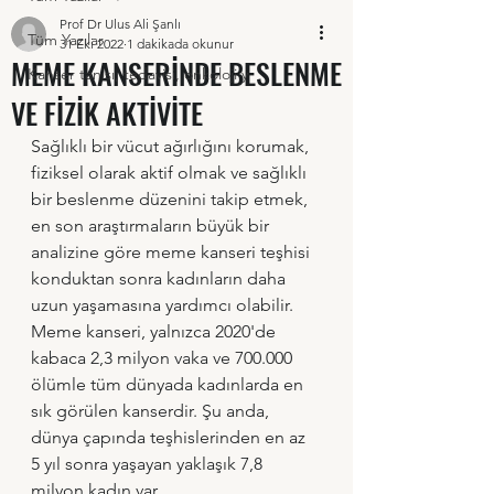
Prof Dr Ulus Ali Şanlı
Tüm Yazılar
31 Eki 2022
1 dakikada okunur
MEME KANSERİNDE BESLENME
Kanser tanısı, tedavisi, onkoloji y
VE FİZİK AKTİVİTE
Sağlıklı bir vücut ağırlığını korumak, 
fiziksel olarak aktif olmak ve sağlıklı 
bir beslenme düzenini takip etmek, 
en son araştırmaların büyük bir 
analizine göre meme kanseri teşhisi 
konduktan sonra kadınların daha 
uzun yaşamasına yardımcı olabilir.
Meme kanseri, yalnızca 2020'de 
kabaca 2,3 milyon vaka ve 700.000 
ölümle tüm dünyada kadınlarda en 
sık görülen kanserdir. Şu anda, 
dünya çapında teşhislerinden en az 
5 yıl sonra yaşayan yaklaşık 7,8 
milyon kadın var.