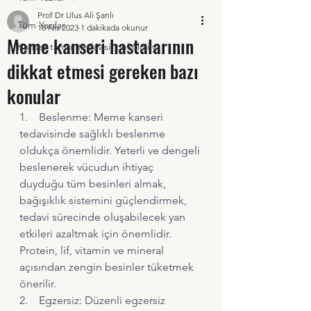
Prof Dr Ulus Ali Şanlı
Tüm Yazılar
18 Nis 2023
1 dakikada okunur
Meme kanseri hastalarının
Kanser tanısı, tedavisi, onkoloji y
dikkat etmesi gereken bazı
konular
1.    Beslenme: Meme kanseri 
tedavisinde sağlıklı beslenme 
oldukça önemlidir. Yeterli ve dengeli 
beslenerek vücudun ihtiyaç 
duyduğu tüm besinleri almak, 
bağışıklık sistemini güçlendirmek, 
tedavi sürecinde oluşabilecek yan 
etkileri azaltmak için önemlidir. 
Protein, lif, vitamin ve mineral 
açısından zengin besinler tüketmek 
önerilir.
2.    Egzersiz: Düzenli egzersiz 