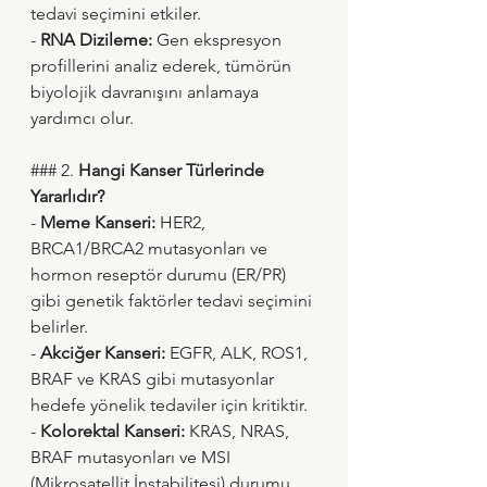
tedavi seçimini etkiler.
- 
RNA Dizileme:
 Gen ekspresyon 
profillerini analiz ederek, tümörün 
biyolojik davranışını anlamaya 
yardımcı olur.
### 2. 
Hangi Kanser Türlerinde 
Yararlıdır?
- 
Meme Kanseri:
 HER2, 
BRCA1/BRCA2 mutasyonları ve 
hormon reseptör durumu (ER/PR) 
gibi genetik faktörler tedavi seçimini 
belirler.
- 
Akciğer Kanseri:
 EGFR, ALK, ROS1, 
BRAF ve KRAS gibi mutasyonlar 
hedefe yönelik tedaviler için kritiktir.
- 
Kolorektal Kanseri:
 KRAS, NRAS, 
BRAF mutasyonları ve MSI 
(Mikrosatellit İnstabilitesi) durumu 