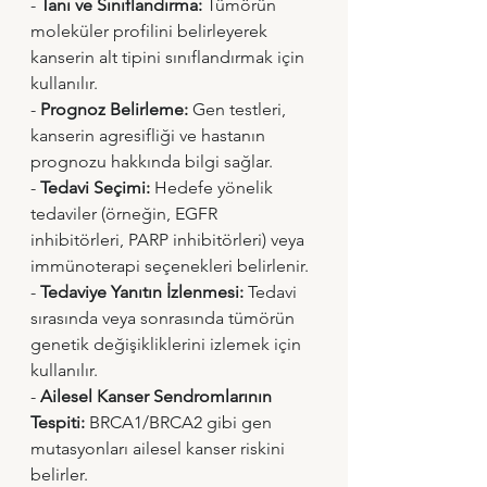
- 
Tanı ve Sınıflandırma:
 Tümörün 
moleküler profilini belirleyerek 
kanserin alt tipini sınıflandırmak için 
kullanılır.
- 
Prognoz Belirleme:
 Gen testleri, 
kanserin agresifliği ve hastanın 
prognozu hakkında bilgi sağlar.
- 
Tedavi Seçimi:
 Hedefe yönelik 
tedaviler (örneğin, EGFR 
inhibitörleri, PARP inhibitörleri) veya 
immünoterapi seçenekleri belirlenir.
- 
Tedaviye Yanıtın İzlenmesi:
 Tedavi 
sırasında veya sonrasında tümörün 
genetik değişikliklerini izlemek için 
kullanılır.
- 
Ailesel Kanser Sendromlarının 
Tespiti:
 BRCA1/BRCA2 gibi gen 
mutasyonları ailesel kanser riskini 
belirler.