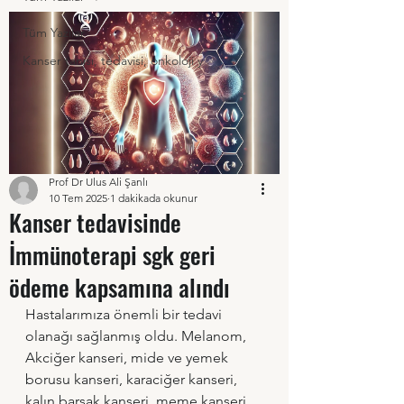
Tüm Yazılar
Kanser tanısı, tedavisi, onkoloji y
Prof Dr Ulus Ali Şanlı
10 Tem 2025
1 dakikada okunur
Kanser tedavisinde
İmmünoterapi sgk geri
ödeme kapsamına alındı
Hastalarımıza önemli bir tedavi 
olanağı sağlanmış oldu. Melanom, 
Akciğer kanseri, mide ve yemek 
borusu kanseri, karaciğer kanseri, 
kalın barsak kanseri, meme kanseri 