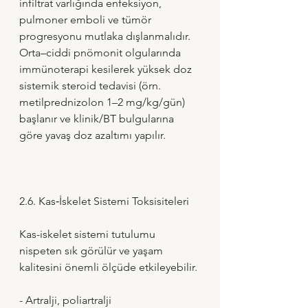
infiltrat varlığında enfeksiyon, 
pulmoner emboli ve tümör 
progresyonu mutlaka dışlanmalıdır. 
Orta–ciddi pnömonit olgularında 
immünoterapi kesilerek yüksek doz 
sistemik steroid tedavisi (örn. 
metilprednizolon 1–2 mg/kg/gün) 
başlanır ve klinik/BT bulgularına 
göre yavaş doz azaltımı yapılır.
2.6. Kas‑İskelet Sistemi Toksisiteleri
Kas-iskelet sistemi tutulumu 
nispeten sık görülür ve yaşam 
kalitesini önemli ölçüde etkileyebilir.
- Artralji, poliartralji 