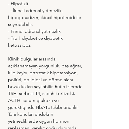
- Hipofizit 
  - İkincil adrenal yetmezlik, 
hipogonadizm, ikincil hipotiroidi ile 
seyredebilir. 
- Primer adrenal yetmezlik 
- Tip 1 diyabet ve diyabetik 
ketoasidoz
Klinik bulgular arasında 
açıklanamayan yorgunluk, baş ağrısı, 
kilo kaybı, ortostatik hipotansiyon, 
poliüri, polidipsi ve görme alanı 
bozuklukları sayılabilir. Rutin izlemde 
TSH, serbest T4, sabah kortizol ± 
ACTH, serum glukozu ve 
gerektiğinde HbA1c takibi önerilir. 
Tanı konulan endokrin 
yetmezliklerde uygun hormon 
replasmanı yapılır; çoğu durumda 