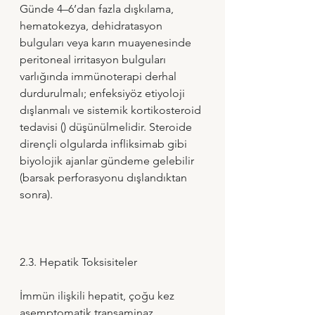
Günde 4–6’dan fazla dışkılama, 
hematokezya, dehidratasyon 
bulguları veya karın muayenesinde 
peritoneal irritasyon bulguları 
varlığında immünoterapi derhal 
durdurulmalı; enfeksiyöz etiyoloji 
dışlanmalı ve sistemik kortikosteroid 
tedavisi () düşünülmelidir. Steroide 
dirençli olgularda infliksimab gibi 
biyolojik ajanlar gündeme gelebilir 
(barsak perforasyonu dışlandıktan 
sonra).
2.3. Hepatik Toksisiteler
İmmün ilişkili hepatit, çoğu kez 
asemptomatik transaminaz 