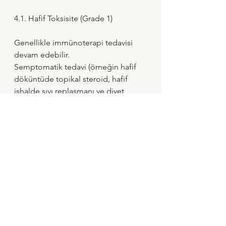
4.1. Hafif Toksisite (Grade 1)
Genellikle immünoterapi tedavisi 
devam edebilir. 
Semptomatik tedavi (örneğin hafif 
döküntüde topikal steroid, hafif 
ishalde sıvı replasmanı ve diyet 
düzenlemesi). 
Yakın klinik ve laboratuvar takibi 
önemlidir; progresyon halinde 
tedavi stratejisi yeniden 
değerlendirilmelidir.
4.2. Orta Şiddette Toksisite (Grade 2)
Çoğu durumda immünoterapi 
geçici olarak durdurulur. 
Organ tutulumuna göre düşük–orta 