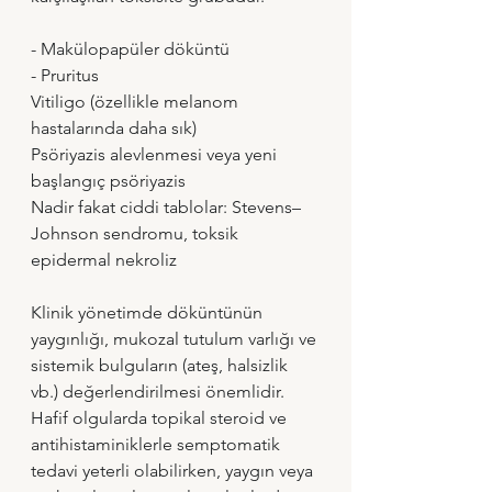
- Makülopapüler döküntü 
- Pruritus 
Vitiligo (özellikle melanom 
hastalarında daha sık) 
Psöriyazis alevlenmesi veya yeni 
başlangıç psöriyazis 
Nadir fakat ciddi tablolar: Stevens–
Johnson sendromu, toksik 
epidermal nekroliz
Klinik yönetimde döküntünün 
yaygınlığı, mukozal tutulum varlığı ve 
sistemik bulguların (ateş, halsizlik 
vb.) değerlendirilmesi önemlidir. 
Hafif olgularda topikal steroid ve 
antihistaminiklerle semptomatik 
tedavi yeterli olabilirken, yaygın veya 