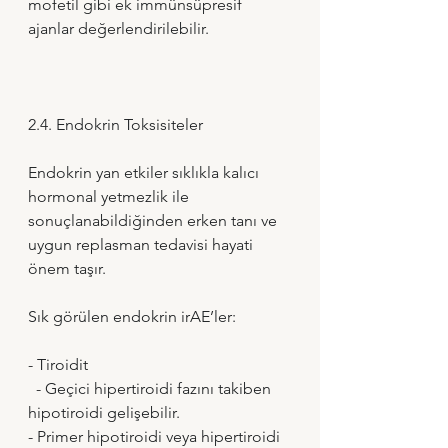
mofetil gibi ek immünsüpresif 
ajanlar değerlendirilebilir.
2.4. Endokrin Toksisiteler
Endokrin yan etkiler sıklıkla kalıcı 
hormonal yetmezlik ile 
sonuçlanabildiğinden erken tanı ve 
uygun replasman tedavisi hayati 
önem taşır.
Sık görülen endokrin irAE’ler:
- Tiroidit 
  - Geçici hipertiroidi fazını takiben 
hipotiroidi gelişebilir. 
- Primer hipotiroidi veya hipertiroidi 