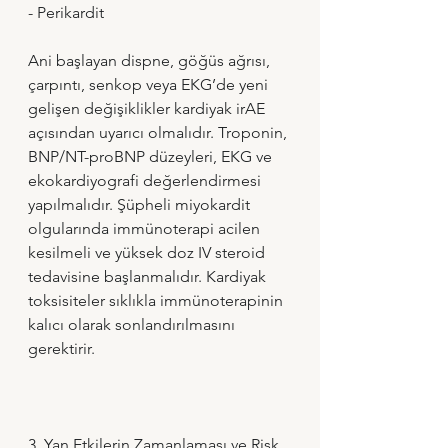
- Perikardit
Ani başlayan dispne, göğüs ağrısı, 
çarpıntı, senkop veya EKG’de yeni 
gelişen değişiklikler kardiyak irAE 
açısından uyarıcı olmalıdır. Troponin, 
BNP/NT-proBNP düzeyleri, EKG ve 
ekokardiyografi değerlendirmesi 
yapılmalıdır. Şüpheli miyokardit 
olgularında immünoterapi acilen 
kesilmeli ve yüksek doz IV steroid 
tedavisine başlanmalıdır. Kardiyak 
toksisiteler sıklıkla immünoterapinin 
kalıcı olarak sonlandırılmasını 
gerektirir.
3. Yan Etkilerin Zamanlaması ve Risk 