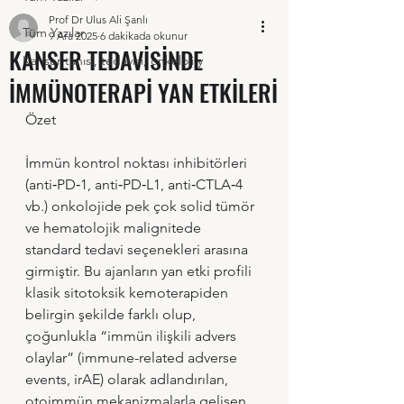
Prof Dr Ulus Ali Şanlı
Tüm Yazılar
9 Ara 2025
6 dakikada okunur
KANSER TEDAVİSİNDE
Kanser tanısı, tedavisi, onkoloji y
İMMÜNOTERAPİ YAN ETKİLERİ
Özet
İmmün kontrol noktası inhibitörleri 
(anti‑PD‑1, anti‑PD‑L1, anti‑CTLA‑4 
vb.) onkolojide pek çok solid tümör 
ve hematolojik malignitede 
standard tedavi seçenekleri arasına 
girmiştir. Bu ajanların yan etki profili 
klasik sitotoksik kemoterapiden 
belirgin şekilde farklı olup, 
çoğunlukla “immün ilişkili advers 
olaylar” (immune-related adverse 
events, irAE) olarak adlandırılan, 
otoimmün mekanizmalarla gelişen 