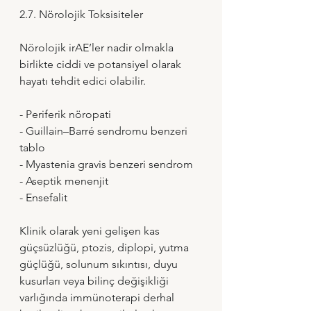
2.7. Nörolojik Toksisiteler
Nörolojik irAE’ler nadir olmakla 
birlikte ciddi ve potansiyel olarak 
hayatı tehdit edici olabilir.
- Periferik nöropati 
- Guillain–Barré sendromu benzeri 
tablo 
- Myastenia gravis benzeri sendrom 
- Aseptik menenjit 
- Ensefalit
Klinik olarak yeni gelişen kas 
güçsüzlüğü, ptozis, diplopi, yutma 
güçlüğü, solunum sıkıntısı, duyu 
kusurları veya bilinç değişikliği 
varlığında immünoterapi derhal 