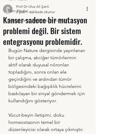
Prof Dr Ulus Ali Şanlı
Tüm Yazılar
8 Şub
1 dakikada okunur
Kanser sadece bir mutasyon
Kanser tanısı, tedavisi, onkoloji y
problemi değil. Bir sistem
entegrasyonu problemidir.
Bugün Nature dergisinde yayınlanan 
bir çalışma, akciğer tümörlerinin 
aktif olarak duyusal nöronları 
topladığını, sonra onları ele 
geçirdiğini ve ardından tümör 
bölgesindeki bağışıklık hücrelerini 
baskılayan bir sinyal göndermek için 
kullandığını gösteriyor.
Vücut-beyin iletişimi, doku 
homeostazının temel bir 
düzenleyicisi olarak ortaya çıkmıştır.  