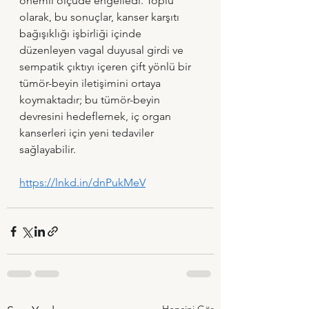
önemli ölçüde engelledi. Toplu 
olarak, bu sonuçlar, kanser karşıtı 
bağışıklığı işbirliği içinde 
düzenleyen vagal duyusal girdi ve 
sempatik çıktıyı içeren çift yönlü bir 
tümör-beyin iletişimini ortaya 
koymaktadır; bu tümör-beyin 
devresini hedeflemek, iç organ 
kanserleri için yeni tedaviler 
sağlayabilir.
https://lnkd.in/dnPukMeV