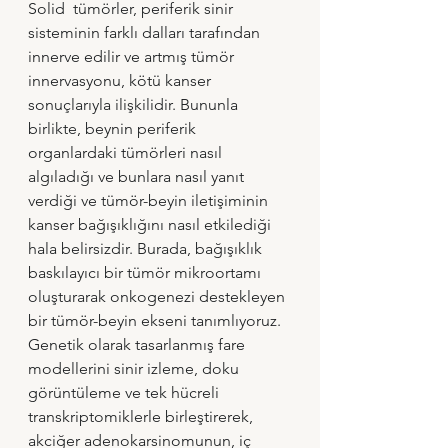
Solid  tümörler, periferik sinir 
sisteminin farklı dalları tarafından 
innerve edilir ve artmış tümör 
innervasyonu, kötü kanser 
sonuçlarıyla ilişkilidir. Bununla 
birlikte, beynin periferik 
organlardaki tümörleri nasıl 
algıladığı ve bunlara nasıl yanıt 
verdiği ve tümör-beyin iletişiminin 
kanser bağışıklığını nasıl etkilediği 
hala belirsizdir. Burada, bağışıklık 
baskılayıcı bir tümör mikroortamı 
oluşturarak onkogenezi destekleyen 
bir tümör-beyin ekseni tanımlıyoruz. 
Genetik olarak tasarlanmış fare 
modellerini sinir izleme, doku 
görüntüleme ve tek hücreli 
transkriptomiklerle birleştirerek, 
akciğer adenokarsinomunun, iç 