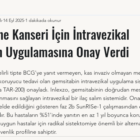
lı
14 Eyl 2025
1 dakikada okunur
e Kanseri İçin İntravezikal
n Uygulamasına Onay Verdi
elirli tipte BCG'ye yanıt vermeyen, kas invaziv olmayan m
 koruyucu tedavi olan gemsitabin intravezikal uygulama si
yla TAR-200) onayladı. Inlexzo, gemsitabinin doğrudan m
nmasını sağlayan intravezikal bir ilaç salım sistemidir. Ona
elde edildiğini gösteren faz 2b SunRISe-1 çalışmasından 
ır. Bu hastaların %51'inde yanıtın en az 1 yıl boyunca k
 uygun hastalar için radikal sistektomiye önemli bir altern
venlik profiline sahiptir.