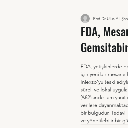
Prof Dr Ulus Ali Şan
FDA, Mesan
Gemsitabi
FDA, yetişkinlerde b
için yeni bir mesane
Inlexzo'yu (eski adı
süreli ve lokal uygula
%82'sinde tam yanıt 
verilere dayanmaktad
bir bulgudur. Tedavi,
ve yönetilebilir bir gü