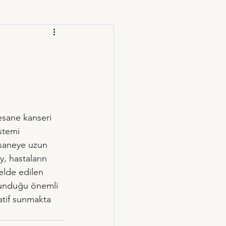
esane kanseri 
stemi 
esaneye uzun 
y, hastaların 
elde edilen 
orunduğu önemli 
atif sunmakta 