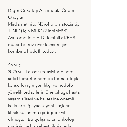
Diğer Onkoloji Alanındaki Önemli 
Onaylar
Mirdametinib: Nörofibromatozis tip 
1 (NF1) için MEK1/2 inhibitörü.
Avutometinib + Defactinib: KRAS-
mutant seröz over kanseri için 
kombine hedefli tedavi.
Sonuç
2025 yılı, kanser tedavisinde hem 
solid tümörler hem de hematolojik 
kanserler için yenilikçi ve hedefe 
yönelik tedavilerin öne çıktığı, hasta 
yaşam süresi ve kalitesine önemli 
katkılar sağlayacak yeni ilaçların 
klinik kullanıma girdiği bir yıl 
olmuştur. Bu gelişmeler, onkoloji 
pratiğinde kişiselleştirilmiş tedavi 