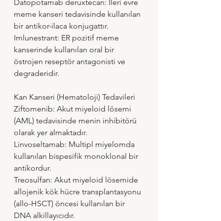
Datopotamab deruxtecan: İleri evre 
meme kanseri tedavisinde kullanılan 
bir antikor-ilaca konjugattır.
Imlunestrant: ER pozitif meme 
kanserinde kullanılan oral bir 
östrojen reseptör antagonisti ve 
degraderidir.
Kan Kanseri (Hematoloji) Tedavileri
Ziftomenib: Akut miyeloid lösemi 
(AML) tedavisinde menin inhibitörü 
olarak yer almaktadır.
Linvoseltamab: Multipl miyelomda 
kullanılan bispesifik monoklonal bir 
antikordur.
Treosulfan: Akut miyeloid lösemide 
allojenik kök hücre transplantasyonu 
(allo-HSCT) öncesi kullanılan bir 
DNA alkillayıcıdır.