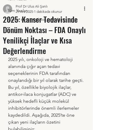
Prof Dr Ulus Ali Şanlı
Tüm Yazılar
29 Ara 2025
1 dakikada okunur
2025: Kanser Tedavisinde
Kanser tanısı, tedavisi, onkoloji y
Dönüm Noktası – FDA Onaylı
Yenilikçi İlaçlar ve Kısa
Değerlendirme
2025 yılı, onkoloji ve hematoloji 
alanında çığır açan tedavi 
seçeneklerinin FDA tarafından 
onaylandığı bir yıl olarak tarihe geçti. 
Bu yıl, özellikle biyolojik ilaçlar, 
antikor-ilaca konjugatlar (ADC) ve 
yüksek hedefli küçük molekül 
inhibitörlerinde önemli ilerlemeler 
kaydedildi. Aşağıda, 2025’te öne 
çıkan yeni ilaçların özetini 
bulabilirsiniz: