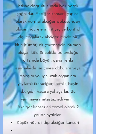
ihtiyaç doğrultusunda bölünerek
çoğalırlar. Akciğer kanseri, yapısal
olarak normal akciğer dokusundan
oluşan hücrelerin ihtiyaç ve kontrol
dışı çoğalarak akciğer içinde bir
kitle (tümör) oluşturmasıdır. Burada
oluşan kitle öncelikle bulunduğu
ortamda büyür, daha ileriki
aşamalarda ise çevre dokulara veya
dolaşım yoluyla uzak organlara
yayılarak (karaciğer, kemik, beyin
vb. gibi) hasara yol açarlar. Bu
yayılmaya metastaz adı verilir.
Akciğer kanserleri temel olarak 2
gruba ayrılırlar.
Küçük hücreli dışı akciğer kanseri