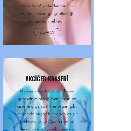
olarak her 8 kadından birinde
meme kanseri gelişebileceği
tahmin edilmektedir.
DEVAMI
AKCİĞER KANSERİ
Akciğer vücudumuzun oksijen
gereksinimini sağlayan, solunum
sistemi organıdır. Her organ gibi
akciğer de birçok hücreden oluşur.
Bu hücreler, akciğerin normal
olarak görevini yapabilmesi için