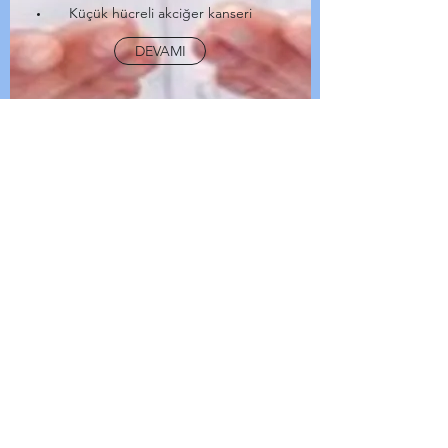
Küçük hücreli akciğer kanseri
DEVAMI
PROSTAT KANSERİ
Prostat kanseri, prostat
dokularında malign (kanser)
hücrelerin oluşması ile ortaya çıkan
bir hastalıktır. Prostat kanseri,
prostat bezindeki hücrelerin