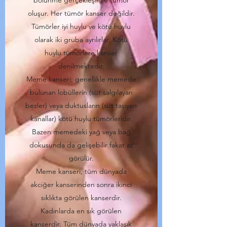
bölünme gerçekleşir ve tümör
oluşur. Her tümör kanser değildir.
Tümörler iyi huylu ve kötü huylu
olarak iki gruba ayrılırlar. Kötü
huylu tümörlere kanser
denilmektedir.
Meme kanseri; genellikle memede
bulunan lobüllerin (süt salgılayan
bezler) veya duktusların (süt taşıyan
kanallar) kötü huylu tümörleridir.
Bazen memedeki yağ veya bağ
dokusunda da gelişebilir fakat az
görülür.
Meme kanseri, tüm dünyada
akciğer kanserinden sonra ikinci
sıklıkta görülen kanserdir.
Kadınlarda en sık görülen
kanserdir. Tüm dünyada yaklaşık